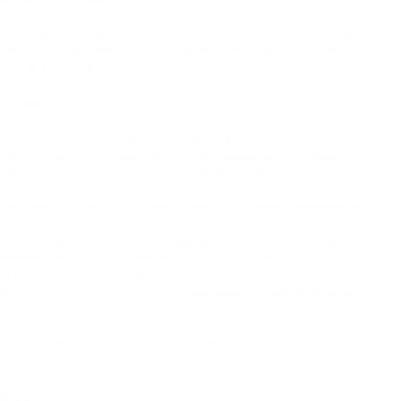
Grundlage für die Datenverarbeitung ist Art. 6 Abs. 1 lit. b DSGVO, der die
Verarbeitung von Daten zur Erfüllung eines Vertrags oder vorvertraglicher
Maßnahmen gestattet.
Zahlungsdienste
Wir binden Zahlungsdienste von Drittunternehmen auf unserer Website ein. Wenn
Sie einen Kauf bei uns tätigen, werden Ihre Zahlungsdaten (z.B. Name,
Zahlungssumme, Kontoverbindung, Kreditkartennummer) vom
Zahlungsdienstleister zum Zwecke der Zahlungsabwicklung verarbeitet. Für diese
Transaktionen gelten die jeweiligen Vertrags- und Datenschutzbestimmungen der
jeweiligen Anbieter. Der Einsatz der Zahlungsdienstleister erfolgt auf Grundlage
von Art. 6 Abs. 1 lit. b DSGVO (Vertragsabwicklung) sowie im Interesse eines
möglichst reibungslosen, komfortablen und sicheren Zahlungsvorgangs (Art. 6
Abs. 1 lit. f DSGVO). Soweit für bestimmte Handlungen Ihre Einwilligung abgefragt
wird, ist Art. 6 Abs. 1 lit. a DSGVO Rechtsgrundlage der Datenverarbeitung;
Einwilligungen sind jederzeit für die Zukunft widerrufbar.
Folgende Zahlungsdienste / Zahlungsdienstleister setzen wir im Rahmen dieser
Website ein:
PayPal