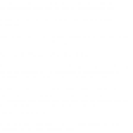
vertraulicher Inhalte, wie zum Beispiel Bestellungen oder Anfragen, die Sie an uns
als Seitenbetreiber senden, eine SSL- bzw. TLS-Verschlüsselung. Eine
verschlüsselte Verbindung erkennen Sie daran, dass die Adresszeile des
Browsers von „http://“ auf „https://“ wechselt und an dem Schloss-Symbol in Ihrer
Browserzeile.
Wenn die SSL- bzw. TLS-Verschlüsselung aktiviert ist, können die Daten, die Sie
an uns übermitteln, nicht von Dritten mitgelesen werden.
Verschlüsselter Zahlungsverkehr auf dieser Website
Besteht nach dem Abschluss eines kostenpflichtigen Vertrags eine Verpflichtung,
uns Ihre Zahlungsdaten (z. B. Kontonummer bei Einzugsermächtigung) zu
übermitteln, werden diese Daten zur Zahlungsabwicklung benötigt.
Der Zahlungsverkehr über die gängigen Zahlungsmittel (Visa/MasterCard,
Lastschriftverfahren) erfolgt ausschließlich über eine verschlüsselte SSL- bzw.
TLS-Verbindung. Eine verschlüsselte Verbindung erkennen Sie daran, dass die
Adresszeile des Browsers von „http://“ auf „https://“ wechselt und an dem Schloss-
Symbol in Ihrer Browserzeile.
Bei verschlüsselter Kommunikation können Ihre Zahlungsdaten, die Sie an uns
übermitteln, nicht von Dritten mitgelesen werden.