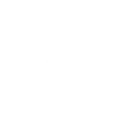
Auskunft, Löschung und Berichtigung
Sie haben im Rahmen der geltenden gesetzlichen Bestimmungen jederzeit das
Recht auf unentgeltliche Auskunft über Ihre gespeicherten personenbezogenen
Daten, deren Herkunft und Empfänger und den Zweck der Datenverarbeitung und
ggf. ein Recht auf Berichtigung oder Löschung dieser Daten. Hierzu sowie zu
weiteren Fragen zum Thema personenbezogene Daten können Sie sich jederzeit
unter der im Impressum angegebenen Adresse an uns wenden.
Recht auf Einschränkung der Verarbeitung
Sie haben das Recht, die Einschränkung der Verarbeitung Ihrer
personenbezogenen Daten zu verlangen. Hierzu können Sie sich jederzeit unter
der im Impressum angegebenen Adresse an uns wenden. Das Recht auf
Einschränkung der Verarbeitung besteht in folgenden Fällen:
Wenn Sie die Richtigkeit Ihrer bei uns gespeicherten personenbezogenen
Daten bestreiten, benötigen wir in der Regel Zeit, um dies zu überprüfen.
Für die Dauer der Prüfung haben Sie das Recht, die Einschränkung der
Verarbeitung Ihrer personenbezogenen Daten zu verlangen.
Wenn die Verarbeitung Ihrer personenbezogenen Daten unrechtmäßig
geschah/geschieht, können Sie statt der Löschung die Einschränkung der