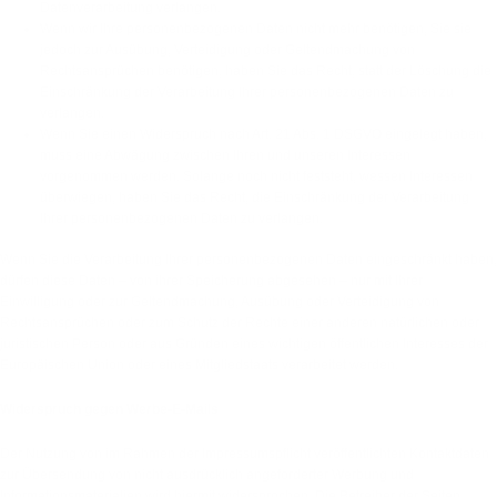
Datenverarbeitung verlangen.
Wenn wir Ihre personenbezogenen Daten nicht mehr benötigen, Sie sie
jedoch zur Ausübung, Verteidigung oder Geltendmachung von
Rechtsansprüchen benötigen, haben Sie das Recht, statt der Löschung die
Einschränkung der Verarbeitung Ihrer personenbezogenen Daten zu
verlangen.
Wenn Sie einen Widerspruch nach Art. 21 Abs. 1 DSGVO eingelegt haben,
muss eine Abwägung zwischen Ihren und unseren Interessen
vorgenommen werden. Solange noch nicht feststeht, wessen Interessen
überwiegen, haben Sie das Recht, die Einschränkung der Verarbeitung
Ihrer personenbezogenen Daten zu verlangen.
Wenn Sie die Verarbeitung Ihrer personenbezogenen Daten eingeschränkt haben,
dürfen diese Daten – von ihrer Speicherung abgesehen – nur mit Ihrer
Einwilligung oder zur Geltendmachung, Ausübung oder Verteidigung von
Rechtsansprüchen oder zum Schutz der Rechte einer anderen natürlichen oder
juristischen Person oder aus Gründen eines wichtigen öffentlichen Interesses der
Europäischen Union oder eines Mitgliedstaats verarbeitet werden.
Widerspruch gegen Werbe-E-Mails
Der Nutzung von im Rahmen der Impressumspflicht veröffentlichten Kontaktdaten
zur Übersendung von nicht ausdrücklich angeforderter Werbung und
Informationsmaterialien wird hiermit widersprochen. Die Betreiber der Seiten