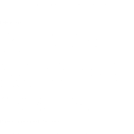
jederzeit unter der im Impressum angegebenen Adresse an uns wenden.
2. Allgemeine Hinweise und Pflicht­informationen
Datenschutz
Die Betreiber dieser Seiten nehmen den Schutz Ihrer persönlichen Daten sehr
ernst. Wir behandeln Ihre personenbezogenen Daten vertraulich und
entsprechend der gesetzlichen Datenschutzvorschriften sowie dieser
Datenschutzerklärung.
Wenn Sie diese Website benutzen, werden verschiedene personenbezogene
Daten erhoben. Personenbezogene Daten sind Daten, mit denen Sie persönlich
identifiziert werden können. Die vorliegende Datenschutzerklärung erläutert,
welche Daten wir erheben und wofür wir sie nutzen. Sie erläutert auch, wie und zu
welchem Zweck das geschieht.
Wir weisen darauf hin, dass die Datenübertragung im Internet (z. B. bei der
Kommunikation per E-Mail) Sicherheitslücken aufweisen kann. Ein lückenloser
Schutz der Daten vor dem Zugriff durch Dritte ist nicht möglich.
Hinweis zur verantwortlichen Stelle
Die verantwortliche Stelle für die Datenverarbeitung auf dieser Website ist: