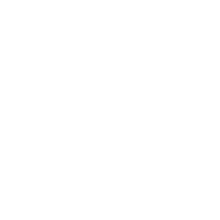
Antje Nehm
Schlettauer Straße
09456 Annaberg-Buchholz
Telefon: 03733 66982
E-Mail: mail@ican.style
Verantwortliche Stelle ist die natürliche oder juristische Person, die allein oder
gemeinsam mit anderen über die Zwecke und Mittel der Verarbeitung von
personenbezogenen Daten (z. B. Namen, E-Mail-Adressen o. Ä.) entscheidet.
Speicherdauer
Soweit innerhalb dieser Datenschutzerklärung keine speziellere Speicherdauer
genannt wurde, verbleiben Ihre personenbezogenen Daten bei uns, bis der Zweck
für die Datenverarbeitung entfällt. Wenn Sie ein berechtigtes Löschersuchen
geltend machen oder eine Einwilligung zur Datenverarbeitung widerrufen, werden
Ihre Daten gelöscht, sofern wir keinen anderen rechtlich zulässigen Gründe für die
Speicherung Ihrer personenbezogenen Daten haben (z.B. steuer- oder
handelsrechtliche Aufbewahrungsfristen); im letztgenannten Fall erfolgt die
Löschung nach Fortfall dieser Gründe.