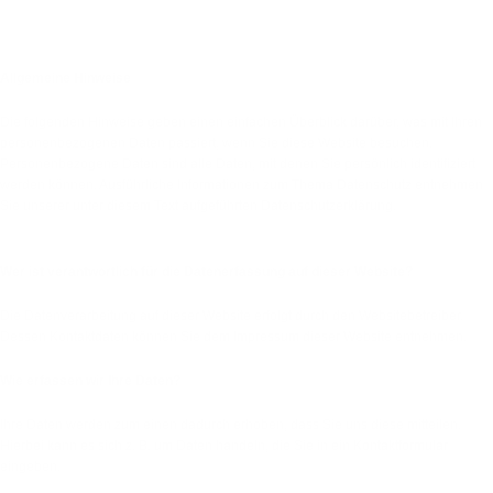
Datenschutz
1. Datenschutz auf einen Blick
Allgemeine Hinweise
Die folgenden Hinweise geben einen einfachen Überblick darüber, was mit Ihren
personenbezogenen Daten passiert, wenn Sie diese Website besuchen.
Personenbezogene Daten sind alle Daten, mit denen Sie persönlich identifiziert
werden können. Ausführliche Informationen zum Thema Datenschutz entnehmen
Sie unserer unter diesem Text aufgeführten Datenschutzerklärung.
Datenerfassung auf dieser Website
Wer ist verantwortlich für die Datenerfassung auf dieser Website?
Die Datenverarbeitung auf dieser Website erfolgt durch den Websitebetreiber.
Dessen Kontaktdaten können Sie dem Impressum dieser Website entnehmen.
Wie erfassen wir Ihre Daten?
Ihre Daten werden zum einen dadurch erhoben, dass Sie uns diese mitteilen.
Hierbei kann es sich z. B. um Daten handeln, die Sie in ein Kontaktformular
eingeben.