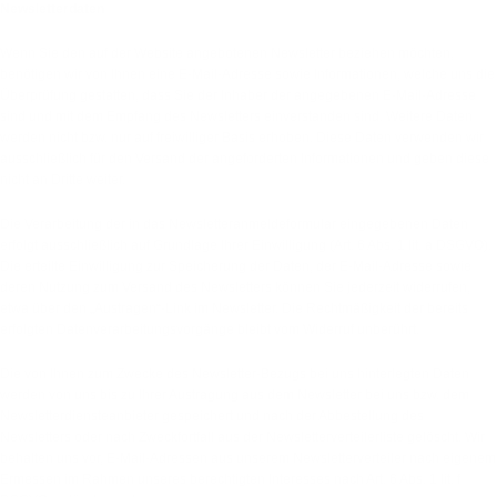
Newsletter­daten
Wenn Sie den auf der Website angebotenen Newsletter beziehen möchten,
benötigen wir von Ihnen eine E-Mail-Adresse sowie Informationen, welche uns die
Überprüfung gestatten, dass Sie der Inhaber der angegebenen E-Mail-Adresse
sind und mit dem Empfang des Newsletters einverstanden sind. Weitere Daten
werden nicht bzw. nur auf freiwilliger Basis erhoben. Diese Daten verwenden wir
ausschließlich für den Versand der angeforderten Informationen und geben diese
nicht an Dritte weiter.
Die Verarbeitung der in das Newsletteranmeldeformular eingegebenen Daten
erfolgt ausschließlich auf Grundlage Ihrer Einwilligung (Art. 6 Abs. 1 lit. a DSGVO).
Die erteilte Einwilligung zur Speicherung der Daten, der E-Mail-Adresse sowie
deren Nutzung zum Versand des Newsletters können Sie jederzeit widerrufen,
etwa über den „Austragen“-Link im Newsletter. Die Rechtmäßigkeit der bereits
erfolgten Datenverarbeitungsvorgänge bleibt vom Widerruf unberührt.
Die von Ihnen zum Zwecke des Newsletter-Bezugs bei uns hinterlegten Daten
werden von uns bis zu Ihrer Austragung aus dem Newsletter bei uns bzw. dem
Newsletterdiensteanbieter gespeichert und nach der Abbestellung des
Newsletters oder nach Zweckfortfall aus der Newsletterverteilerliste gelöscht. Wir
behalten uns vor, E-Mail-Adressen aus unserem Newsletterverteiler nach eigenem
Ermessen im Rahmen unseres berechtigten Interesses nach Art. 6 Abs. 1 lit. f