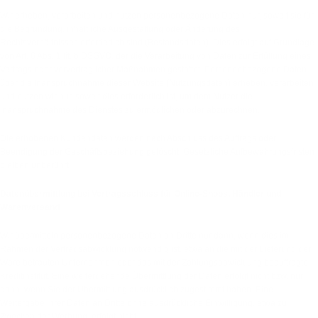
Wir erheben, verarbeiten und nutzen personenbezogene Daten nur, soweit sie für
die Begründung, inhaltliche Ausgestaltung oder Änderung des
Rechtsverhältnisses erforderlich sind (Bestandsdaten). Dies erfolgt auf Grundlage
von Art. 6 Abs. 1 lit. b DSGVO, der die Verarbeitung von Daten zur Erfüllung eines
Vertrags oder vorvertraglicher Maßnahmen gestattet. Personenbezogene Daten
über die Inanspruchnahme dieser Website (Nutzungsdaten) erheben, verarbeiten
und nutzen wir nur, soweit dies erforderlich ist, um dem Nutzer die
Inanspruchnahme des Dienstes zu ermöglichen oder abzurechnen.
Die erhobenen Kundendaten werden nach Abschluss des Auftrags oder
Beendigung der Geschäftsbeziehung gelöscht. Gesetzliche Aufbewahrungsfristen
bleiben unberührt.
Daten­übermittlung bei Vertragsschluss für Online-Shops, Händler und
Warenversand
Wir übermitteln personenbezogene Daten an Dritte nur dann, wenn dies im
Rahmen der Vertragsabwicklung notwendig ist, etwa an die mit der Lieferung der
Ware betrauten Unternehmen oder das mit der Zahlungsabwicklung beauftragte
Kreditinstitut. Eine weitergehende Übermittlung der Daten erfolgt nicht bzw. nur
dann, wenn Sie der Übermittlung ausdrücklich zugestimmt haben. Eine
Weitergabe Ihrer Daten an Dritte ohne ausdrückliche Einwilligung, etwa zu
Zwecken der Werbung, erfolgt nicht.