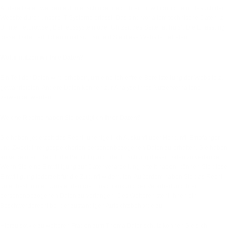
Andere Daten werden automatisch oder nach Ihrer Einwilligung beim Besuch der
Website durch unsere IT-Systeme erfasst. Das sind vor allem technische Daten (z.
B. Internetbrowser, Betriebssystem oder Uhrzeit des Seitenaufrufs). Die Erfassung
dieser Daten erfolgt automatisch, sobald Sie diese Website betreten.
Wofür nutzen wir Ihre Daten?
Ein Teil der Daten wird erhoben, um eine fehlerfreie Bereitstellung der Website zu
gewährleisten. Andere Daten können zur Analyse Ihres Nutzerverhaltens
verwendet werden.
Welche Rechte haben Sie bezüglich Ihrer Daten?
Sie haben jederzeit das Recht, unentgeltlich Auskunft über Herkunft, Empfänger
und Zweck Ihrer gespeicherten personenbezogenen Daten zu erhalten. Sie haben
außerdem ein Recht, die Berichtigung oder Löschung dieser Daten zu verlangen.
Wenn Sie eine Einwilligung zur Datenverarbeitung erteilt haben, können Sie diese
Einwilligung jederzeit für die Zukunft widerrufen. Außerdem haben Sie das Recht,
unter bestimmten Umständen die Einschränkung der Verarbeitung Ihrer
personenbezogenen Daten zu verlangen. Des Weiteren steht Ihnen ein
Beschwerderecht bei der zuständigen Aufsichtsbehörde zu.
Hierzu sowie zu weiteren Fragen zum Thema Datenschutz können Sie sich