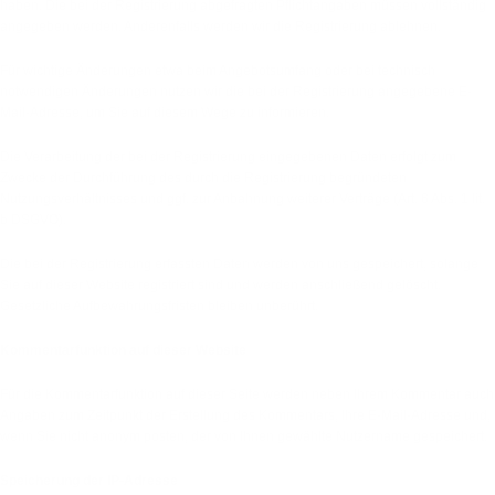
haben. Die bei der Registrierung abgefragten Pflichtangaben müssen vollständig
angegeben werden. Anderenfalls werden wir die Registrierung ablehnen.
Für wichtige Änderungen etwa beim Angebotsumfang oder bei technisch
notwendigen Änderungen nutzen wir die bei der Registrierung angegebene E-
Mail-Adresse, um Sie auf diesem Wege zu informieren.
Die Verarbeitung der bei der Registrierung eingegebenen Daten erfolgt zum
Zwecke der Durchführung des durch die Registrierung begründeten
Nutzungsverhältnisses und ggf. zur Anbahnung weiterer Verträge (Art. 6 Abs. 1 lit.
b DSGVO).
Die bei der Registrierung erfassten Daten werden von uns gespeichert, solange
Sie auf dieser Website registriert sind und werden anschließend gelöscht.
Gesetzliche Aufbewahrungsfristen bleiben unberührt.
Kommentar­funktion auf dieser Website
Für die Kommentarfunktion auf dieser Seite werden neben Ihrem Kommentar auch
Angaben zum Zeitpunkt der Erstellung des Kommentars, Ihre E-Mail-Adresse und,
wenn Sie nicht anonym posten, der von Ihnen gewählte Nutzername gespeichert.
Speicherung der IP-Adresse