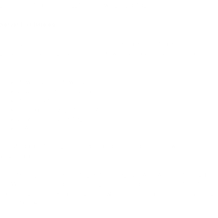
gesondert informieren und ggf. eine Einwilligung abfragen.
Server-Log-Dateien
Der Provider der Seiten erhebt und speichert automatisch Informationen in so
genannten Server-Log-Dateien, die Ihr Browser automatisch an uns übermittelt.
Dies sind:
Browsertyp und Browserversion
verwendetes Betriebssystem
Referrer URL
Hostname des zugreifenden Rechners
Uhrzeit der Serveranfrage
IP-Adresse
Eine Zusammenführung dieser Daten mit anderen Datenquellen wird nicht
vorgenommen.
Die Erfassung dieser Daten erfolgt auf Grundlage von Art. 6 Abs. 1 lit. f DSGVO.
Der Websitebetreiber hat ein berechtigtes Interesse an der technisch fehlerfreien
Darstellung und der Optimierung seiner Website – hierzu müssen die Server-Log-
Files erfasst werden.