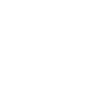
Auf dieser Website werden Plugins von sozialen Medien verwendet (z. B.
Facebook, Twitter, Instagram, Pinterest, XING, LinkedIn, Tumblr).
Die Plugins können Sie in der Regel anhand der jeweiligen Social-Media-Logos
erkennen. Um den Datenschutz auf dieser Website zu gewährleisten, verwenden
wir diese Plugins nur zusammen mit der sogenannten „Shariff“-Lösung. Diese
Anwendung verhindert, dass die auf dieser Website integrierten Plugins Daten
schon beim ersten Betreten der Seite an den jeweiligen Anbieter übertragen.
Erst wenn Sie das jeweilige Plugin durch Anklicken der zugehörigen Schaltfläche
aktivieren, wird eine direkte Verbindung zum Server des Anbieters hergestellt
(Einwilligung). Sobald Sie das Plugin aktivieren, erhält der jeweilige Anbieter die
Information, dass Sie mit Ihrer IP-Adresse dieser Website besucht haben. Wenn
Sie gleichzeitig in Ihrem jeweiligen Social-Media-Account (z. B. Facebook)
eingeloggt sind, kann der jeweilige Anbieter den Besuch dieser Website Ihrem
Benutzerkonto zuordnen.
Das Aktivieren des Plugins stellt eine Einwilligung im Sinne des Art. 6 Abs. 1 lit. a
DSGVO dar. Diese Einwilligung können Sie jederzeit mit Wirkung für die Zukunft
widerrufen.
5. Newsletter