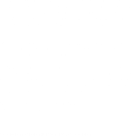
Des Weiteren kann YouTube verschiedene Cookies auf Ihrem Endgerät speichern
oder vergleichbare Technologien zur Wiedererkennung verwenden (z.B. Device-
Fingerprinting). Auf diese Weise kann YouTube Informationen über Besucher
dieser Website erhalten. Diese Informationen werden u. a. verwendet, um
Videostatistiken zu erfassen, die Anwenderfreundlichkeit zu verbessern und
Betrugsversuchen vorzubeugen.
Wenn Sie in Ihrem YouTube-Account eingeloggt sind, ermöglichen Sie YouTube,
Ihr Surfverhalten direkt Ihrem persönlichen Profil zuzuordnen. Dies können Sie
verhindern, indem Sie sich aus Ihrem YouTube-Account ausloggen.
Die Nutzung von YouTube erfolgt im Interesse einer ansprechenden Darstellung
unserer Online-Angebote. Dies stellt ein berechtigtes Interesse im Sinne von Art. 6
Abs. 1 lit. f DSGVO dar. Sofern eine entsprechende Einwilligung abgefragt wurde,
erfolgt die Verarbeitung ausschließlich auf Grundlage von Art. 6 Abs. 1 lit. a
DSGVO; die Einwilligung ist jederzeit widerrufbar.
Weitere Informationen zum Umgang mit Nutzerdaten finden Sie in der
Datenschutzerklärung von YouTube unter:
https://policies.google.com/privacy?
hl=de
.
7. eCommerce und Zahlungs­anbieter
Verarbeiten von Daten (Kunden- und Vertragsdaten)