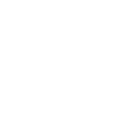
anzuzeigen.
Cookies, die zur Durchführung des elektronischen Kommunikationsvorgangs
(notwendige Cookies) oder zur Bereitstellung bestimmter, von Ihnen erwünschter
Funktionen (funktionale Cookies, z. B. für die Warenkorbfunktion) oder zur
Optimierung der Website (z.B. Cookies zur Messung des Webpublikums)
erforderlich sind, werden auf Grundlage von Art. 6 Abs. 1 lit. f DSGVO gespeichert,
sofern keine andere Rechtsgrundlage angegeben wird. Der Websitebetreiber hat
ein berechtigtes Interesse an der Speicherung von Cookies zur technisch
fehlerfreien und optimierten Bereitstellung seiner Dienste. Sofern eine
Einwilligung zur Speicherung von Cookies abgefragt wurde, erfolgt die
Speicherung der betreffenden Cookies ausschließlich auf Grundlage dieser
Einwilligung (Art. 6 Abs. 1 lit. a DSGVO); die Einwilligung ist jederzeit widerrufbar.
Sie können Ihren Browser so einstellen, dass Sie über das Setzen von Cookies
informiert werden und Cookies nur im Einzelfall erlauben, die Annahme von
Cookies für bestimmte Fälle oder generell ausschließen sowie das automatische
Löschen der Cookies beim Schließen des Browsers aktivieren. Bei der
Deaktivierung von Cookies kann die Funktionalität dieser Website eingeschränkt
sein.
Soweit Cookies von Drittunternehmen oder zu Analysezwecken eingesetzt
werden, werden wir Sie hierüber im Rahmen dieser Datenschutzerklärung