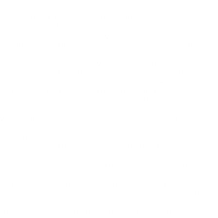
WENN DIE DATENVERARBEITUNG AUF GRUNDLAGE VON ART. 6 ABS. 1 LIT. E
ODER F DSGVO ERFOLGT, HABEN SIE JEDERZEIT DAS RECHT, AUS
GRÜNDEN, DIE SICH AUS IHRER BESONDEREN SITUATION ERGEBEN,
GEGEN DIE VERARBEITUNG IHRER PERSONENBEZOGENEN DATEN
WIDERSPRUCH EINZULEGEN; DIES GILT AUCH FÜR EIN AUF DIESE
BESTIMMUNGEN GESTÜTZTES PROFILING. DIE JEWEILIGE
RECHTSGRUNDLAGE, AUF DENEN EINE VERARBEITUNG BERUHT,
ENTNEHMEN SIE DIESER DATENSCHUTZERKLÄRUNG. WENN SIE
WIDERSPRUCH EINLEGEN, WERDEN WIR IHRE BETROFFENEN
PERSONENBEZOGENEN DATEN NICHT MEHR VERARBEITEN, ES SEI DENN,
WIR KÖNNEN ZWINGENDE SCHUTZWÜRDIGE GRÜNDE FÜR DIE
VERARBEITUNG NACHWEISEN, DIE IHRE INTERESSEN, RECHTE UND
FREIHEITEN ÜBERWIEGEN ODER DIE VERARBEITUNG DIENT DER
GELTENDMACHUNG, AUSÜBUNG ODER VERTEIDIGUNG VON
RECHTSANSPRÜCHEN (WIDERSPRUCH NACH ART. 21 ABS. 1 DSGVO).
WERDEN IHRE PERSONENBEZOGENEN DATEN VERARBEITET, UM
DIREKTWERBUNG ZU BETREIBEN, SO HABEN SIE DAS RECHT, JEDERZEIT
WIDERSPRUCH GEGEN DIE VERARBEITUNG SIE BETREFFENDER
PERSONENBEZOGENER DATEN ZUM ZWECKE DERARTIGER WERBUNG
EINZULEGEN; DIES GILT AUCH FÜR DAS PROFILING, SOWEIT ES MIT
SOLCHER DIREKTWERBUNG IN VERBINDUNG STEHT. WENN SIE