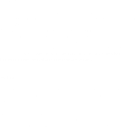
DSGVO zu löschen oder zu sperren.
Nach Ihrer Austragung aus der Newsletterverteilerliste wird Ihre E-Mail-Adresse
bei uns bzw. dem Newsletterdiensteanbieter ggf. in einer Blacklist gespeichert, um
künftige Mailings zu verhindern. Die Daten aus der Blacklist werden nur für diesen
Zweck verwendet und nicht mit anderen Daten zusammengeführt. Dies dient
sowohl Ihrem Interesse als auch unserem Interesse an der Einhaltung der
gesetzlichen Vorgaben beim Versand von Newslettern (berechtigtes Interesse im
Sinne des Art. 6 Abs. 1 lit. f DSGVO). Die Speicherung in der Blacklist ist zeitlich
nicht befristet.
Sie können der Speicherung widersprechen, sofern Ihre
Interessen unser berechtigtes Interesse überwiegen.
6. Plugins und Tools
YouTube
Diese Website bindet Videos der Website YouTube ein. Betreiber der Website ist
die Google Ireland Limited („Google“), Gordon House, Barrow Street, Dublin 4,
Irland.
Wenn Sie eine unserer Webseiten besuchen, auf denen YouTube eingebunden
ist, wird eine Verbindung zu den Servern von YouTube hergestellt. Dabei wird dem
YouTube-Server mitgeteilt, welche unserer Seiten Sie besucht haben.