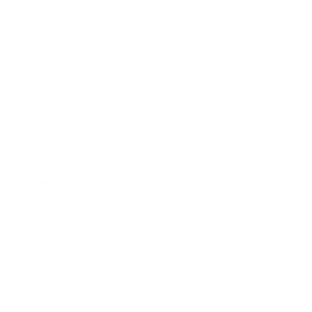
Unsere Kommentarfunktion speichert die IP-Adressen der Nutzer, die Kommentare
verfassen. Da wir Kommentare auf dieser Website nicht vor der Freischaltung
prüfen, benötigen wir diese Daten, um im Falle von Rechtsverletzungen wie
Beleidigungen oder Propaganda gegen den Verfasser vorgehen zu können.
Speicherdauer der Kommentare
Die Kommentare und die damit verbundenen Daten werden gespeichert und
verbleiben auf dieser Website, bis der kommentierte Inhalt vollständig gelöscht
wurde oder die Kommentare aus rechtlichen Gründen gelöscht werden müssen (z.
B. beleidigende Kommentare).
Rechtsgrundlage
Die Speicherung der Kommentare erfolgt auf Grundlage Ihrer Einwilligung (Art. 6
Abs. 1 lit. a DSGVO). Sie können eine von Ihnen erteilte Einwilligung jederzeit
widerrufen. Dazu reicht eine formlose Mitteilung per E-Mail an uns. Die
Rechtmäßigkeit der bereits erfolgten Datenverarbeitungsvorgänge bleibt vom
Widerruf unberührt.
4. Soziale Medien
Social-Media-Plugins mit Shariff