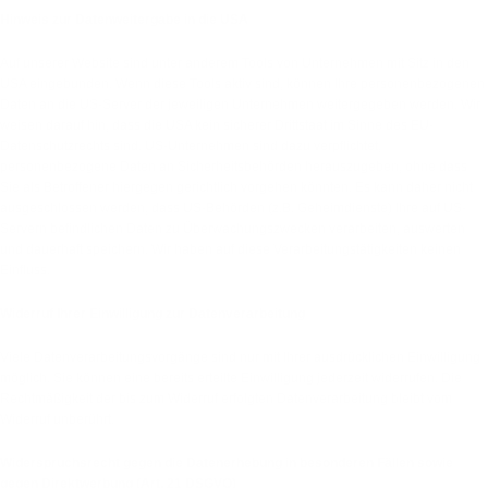
Hinweis zur Datenweitergabe in die USA
Auf unserer Website sind unter anderem Tools von Unternehmen mit Sitz in den
USA eingebunden. Wenn diese Tools aktiv sind, können Ihre personenbezogenen
Daten an die US-Server der jeweiligen Unternehmen weitergegeben werden. Wir
weisen darauf hin, dass die USA kein sicherer Drittstaat im Sinne des EU-
Datenschutzrechts sind. US-Unternehmen sind dazu verpflichtet,
personenbezogene Daten an Sicherheitsbehörden herauszugeben, ohne dass
Sie als Betroffener hiergegen gerichtlich vorgehen könnten. Es kann daher nicht
ausgeschlossen werden, dass US-Behörden (z.B. Geheimdienste) Ihre auf US-
Servern befindlichen Daten zu Überwachungszwecken verarbeiten, auswerten
und dauerhaft speichern. Wir haben auf diese Verarbeitungstätigkeiten keinen
Einfluss.
Widerruf Ihrer Einwilligung zur Datenverarbeitung
Viele Datenverarbeitungsvorgänge sind nur mit Ihrer ausdrücklichen Einwilligung
möglich. Sie können eine bereits erteilte Einwilligung jederzeit widerrufen. Die
Rechtmäßigkeit der bis zum Widerruf erfolgten Datenverarbeitung bleibt vom
Widerruf unberührt.
Widerspruchsrecht gegen die Datenerhebung in besonderen Fällen sowie
gegen Direktwerbung (Art. 21 DSGVO)