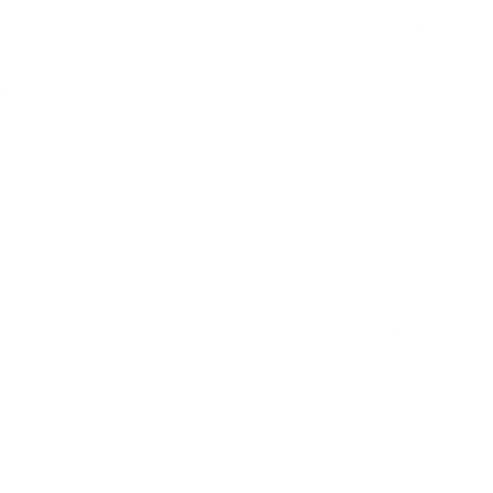
WIDERSPRECHEN, WERDEN IHRE PERSONENBEZOGENEN DATEN
ANSCHLIESSEND NICHT MEHR ZUM ZWECKE DER DIREKTWERBUNG
VERWENDET (WIDERSPRUCH NACH ART. 21 ABS. 2 DSGVO).
Beschwerde­recht bei der zuständigen Aufsichts­behörde
Im Falle von Verstößen gegen die DSGVO steht den Betroffenen ein
Beschwerderecht bei einer Aufsichtsbehörde, insbesondere in dem Mitgliedstaat
ihres gewöhnlichen Aufenthalts, ihres Arbeitsplatzes oder des Orts des
mutmaßlichen Verstoßes zu. Das Beschwerderecht besteht unbeschadet
anderweitiger verwaltungsrechtlicher oder gerichtlicher Rechtsbehelfe.
Recht auf Daten­übertrag­barkeit
Sie haben das Recht, Daten, die wir auf Grundlage Ihrer Einwilligung oder in
Erfüllung eines Vertrags automatisiert verarbeiten, an sich oder an einen Dritten in
einem gängigen, maschinenlesbaren Format aushändigen zu lassen. Sofern Sie
die direkte Übertragung der Daten an einen anderen Verantwortlichen verlangen,
erfolgt dies nur, soweit es technisch machbar ist.
SSL- bzw. TLS-Verschlüsselung
Diese Seite nutzt aus Sicherheitsgründen und zum Schutz der Übertragung