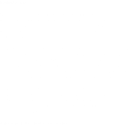
Kontaktformular
Wenn Sie uns per Kontaktformular Anfragen zukommen lassen, werden Ihre
Angaben aus dem Anfrageformular inklusive der von Ihnen dort angegebenen
Kontaktdaten zwecks Bearbeitung der Anfrage und für den Fall von
Anschlussfragen bei uns gespeichert. Diese Daten geben wir nicht ohne Ihre
Einwilligung weiter.
Die Verarbeitung dieser Daten erfolgt auf Grundlage von Art. 6 Abs. 1 lit. b DSGVO,
sofern Ihre Anfrage mit der Erfüllung eines Vertrags zusammenhängt oder zur
Durchführung vorvertraglicher Maßnahmen erforderlich ist. In allen übrigen Fällen
beruht die Verarbeitung auf unserem berechtigten Interesse an der effektiven
Bearbeitung der an uns gerichteten Anfragen (Art. 6 Abs. 1 lit. f DSGVO) oder auf
Ihrer Einwilligung (Art. 6 Abs. 1 lit. a DSGVO) sofern diese abgefragt wurde.
Die von Ihnen im Kontaktformular eingegebenen Daten verbleiben bei uns, bis Sie
uns zur Löschung auffordern, Ihre Einwilligung zur Speicherung widerrufen oder
der Zweck für die Datenspeicherung entfällt (z. B. nach abgeschlossener
Bearbeitung Ihrer Anfrage). Zwingende gesetzliche Bestimmungen –
insbesondere Aufbewahrungsfristen – bleiben unberührt.
Anfrage per E-Mail, Telefon oder Telefax