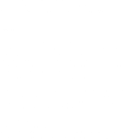
behalten sich ausdrücklich rechtliche Schritte im Falle der unverlangten
Zusendung von Werbeinformationen, etwa durch Spam-E-Mails, vor.
3. Datenerfassung auf dieser Website
Cookies
Unsere Internetseiten verwenden so genannte „Cookies“. Cookies sind kleine
Textdateien und richten auf Ihrem Endgerät keinen Schaden an. Sie werden
entweder vorübergehend für die Dauer einer Sitzung (Session-Cookies) oder
dauerhaft (permanente Cookies) auf Ihrem Endgerät gespeichert. Session-
Cookies werden nach Ende Ihres Besuchs automatisch gelöscht. Permanente
Cookies bleiben auf Ihrem Endgerät gespeichert, bis Sie diese selbst löschen oder
eine automatische Löschung durch Ihren Webbrowser erfolgt.
Teilweise können auch Cookies von Drittunternehmen auf Ihrem Endgerät
gespeichert werden, wenn Sie unsere Seite betreten (Third-Party-Cookies). Diese
ermöglichen uns oder Ihnen die Nutzung bestimmter Dienstleistungen des
Drittunternehmens (z.B. Cookies zur Abwicklung von Zahlungsdienstleistungen).
Cookies haben verschiedene Funktionen. Zahlreiche Cookies sind technisch
notwendig, da bestimmte Websitefunktionen ohne diese nicht funktionieren
würden (z.B. die Warenkorbfunktion oder die Anzeige von Videos). Andere
Cookies dienen dazu, das Nutzerverhalten auszuwerten oder Werbung