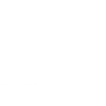
Wenn Sie uns per E-Mail, Telefon oder Telefax kontaktieren, wird Ihre Anfrage
inklusive aller daraus hervorgehenden personenbezogenen Daten (Name,
Anfrage) zum Zwecke der Bearbeitung Ihres Anliegens bei uns gespeichert und
verarbeitet. Diese Daten geben wir nicht ohne Ihre Einwilligung weiter.
Die Verarbeitung dieser Daten erfolgt auf Grundlage von Art. 6 Abs. 1 lit. b DSGVO,
sofern Ihre Anfrage mit der Erfüllung eines Vertrags zusammenhängt oder zur
Durchführung vorvertraglicher Maßnahmen erforderlich ist. In allen übrigen Fällen
beruht die Verarbeitung auf unserem berechtigten Interesse an der effektiven
Bearbeitung der an uns gerichteten Anfragen (Art. 6 Abs. 1 lit. f DSGVO) oder auf
Ihrer Einwilligung (Art. 6 Abs. 1 lit. a DSGVO) sofern diese abgefragt wurde.
Die von Ihnen an uns per Kontaktanfragen übersandten Daten verbleiben bei uns,
bis Sie uns zur Löschung auffordern, Ihre Einwilligung zur Speicherung widerrufen
oder der Zweck für die Datenspeicherung entfällt (z. B. nach abgeschlossener
Bearbeitung Ihres Anliegens). Zwingende gesetzliche Bestimmungen –
insbesondere gesetzliche Aufbewahrungsfristen – bleiben unberührt.
Registrierung auf dieser Website
Sie können sich auf dieser Website registrieren, um zusätzliche Funktionen auf der
Seite zu nutzen. Die dazu eingegebenen Daten verwenden wir nur zum Zwecke
der Nutzung des jeweiligen Angebotes oder Dienstes, für den Sie sich registriert